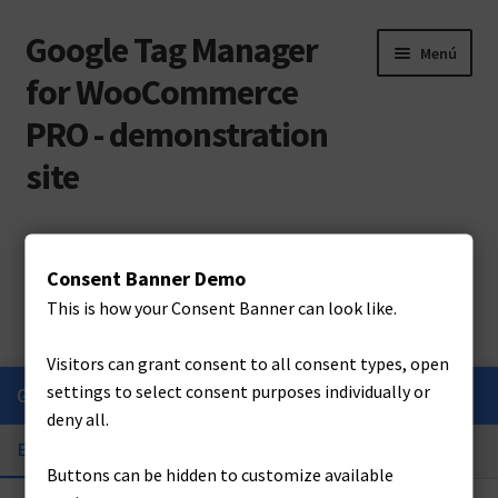
Google Tag Manager
Ir
Ir
Menú
a
al
for WooCommerce
la
contenido
PRO - demonstration
navegación
site
Inicio
Inicio
My account
Contraseña perdida
Consent Banner Demo
#242 (sin título)
This is how your Consent Banner can look like.
Contraseña perdida
Cart
Visitors can grant consent to all consent types, open
settings to select consent purposes individually or
_
GTM Debug Tool
Clear Events
Checkout
¿Perdiste tu contraseña? Por favor, introduce tu nombre
deny all.
de usuario o correo electrónico. Recibirás un enlace para
Events
GTM Containers
Consent Mode
My account
crear una contraseña nueva por correo electrónico.
Buttons can be hidden to customize available