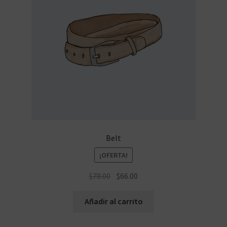
Belt
¡OFERTA!
El
El
$
78.00
$
66.00
precio
precio
original
actual
Añadir al carrito
era:
es:
$78.00.
$66.00.