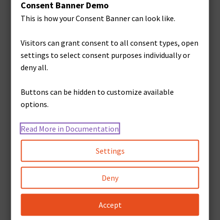
Consent Banner Demo
This is how your Consent Banner can look like.
Hoodie
Visitors can grant consent to all consent types, open
settings to select consent purposes individually or
¡OFERTA!
deny all.
Rango
$
50.40
-
$
54.00
de
Buttons can be hidden to customize available
Este
precios:
Seleccionar opciones
options.
producto
desde
tiene
$50.40
Read More in Documentation
múltiples
hasta
variantes.
Settings
$54.00
Las
opciones
Deny
se
pueden
Accept
elegir