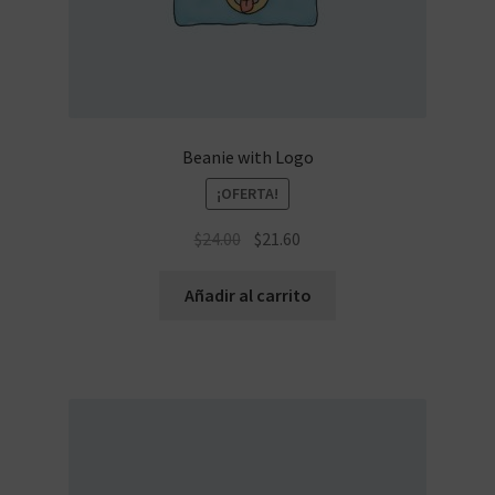
Beanie with Logo
¡OFERTA!
El
El
$
24.00
$
21.60
precio
precio
original
actual
Añadir al carrito
era:
es:
$24.00.
$21.60.