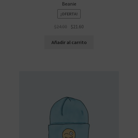
Beanie
¡OFERTA!
El
El
$
24.00
$
21.60
precio
precio
original
actual
Añadir al carrito
era:
es:
$24.00.
$21.60.