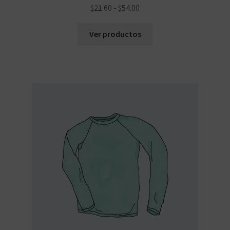
Rango
$
21.60
-
$
54.00
de
precios:
Ver productos
desde
$21.60
hasta
$54.00