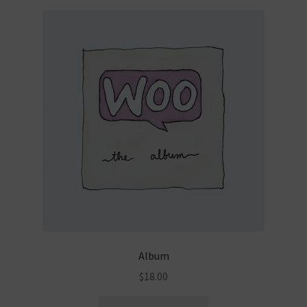
Sample Page
Stripe test
Album
$
18.00