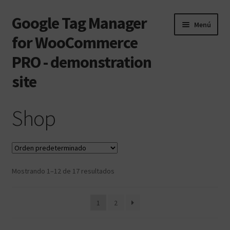
Google Tag Manager
Ir
Ir
Menú
a
al
for WooCommerce
la
contenido
PRO - demonstration
navegación
site
Inicio
Shop
#242 (sin título)
Cart
Mostrando 1–12 de 17 resultados
Checkout
1
2
My account