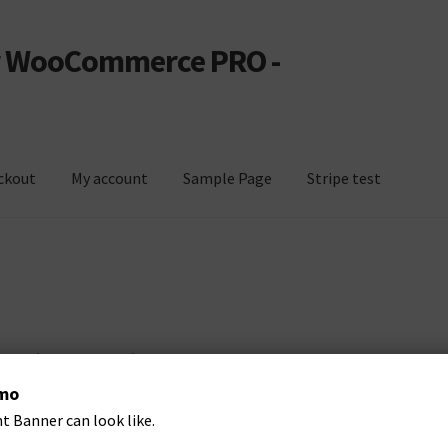
or WooCommerce PRO -
ckout
My account
Sample Page
Stripe test
unt
Sample Page
Stripe test
z
—
Deja un comentario
mo
t Banner can look like.