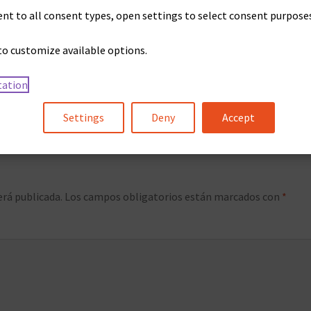
nt to all consent types, open settings to select consent purposes 
 Edit or delete it, then start writing!
to customize available options.
tation
Settings
Deny
Accept
erá publicada.
Los campos obligatorios están marcados con
*