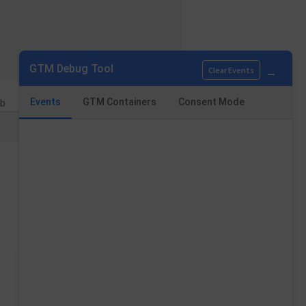
_
GTM Debug Tool
Clear Events
b
Events
GTM Containers
Consent Mode